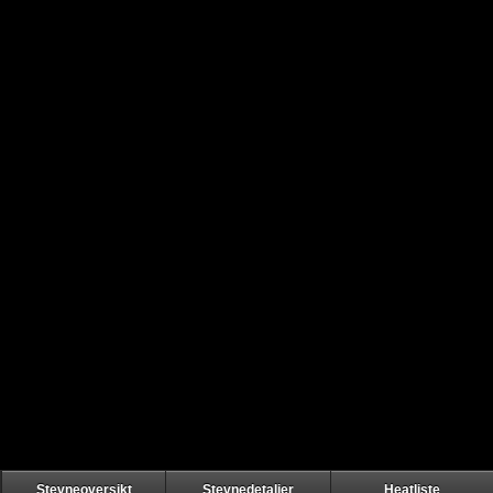
Stevneoversikt
Stevnedetaljer
Heatliste