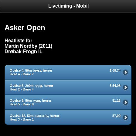
Livetiming - Mobil
Asker Open
Heatliste for
Martin Nordby (2011)
Drøbak-Frogn IL
Øvelse 4. 50m bryst, herrer
1.08,74
Heat 4 - Bane 7
Øvelse 6. 200m rygg, herrer
3.54,08
Heat 2 - Bane 4
Øvelse 8. 50m rygg, herrer
51,18
Heat 5 - Bane 8
Øvelse 12. 50m butterfly, herrer
57,09
Heat 3 - Bane 1