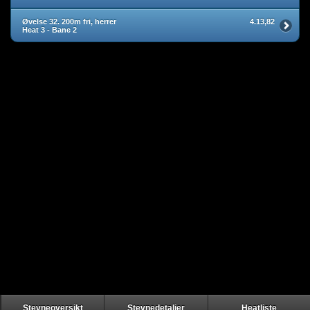
Øvelse 32. 200m fri, herrer
4.13,82
Heat 3 - Bane 2
Stevneoversikt
Stevnedetaljer
Heatliste