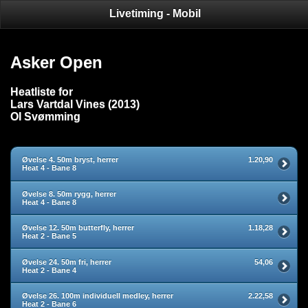
Livetiming - Mobil
Asker Open
Heatliste for
Lars Vartdal Vines (2013)
OI Svømming
Øvelse 4. 50m bryst, herrer
1.20,90
Heat 4 - Bane 8
Øvelse 8. 50m rygg, herrer
Heat 4 - Bane 8
Øvelse 12. 50m butterfly, herrer
1.18,28
Heat 2 - Bane 5
Øvelse 24. 50m fri, herrer
54,06
Heat 2 - Bane 4
Øvelse 26. 100m individuell medley, herrer
2.22,58
Heat 2 - Bane 6