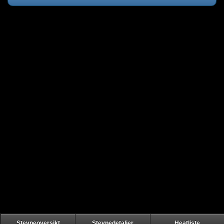
Stevneoversikt
Stevnedetaljer
Heatliste