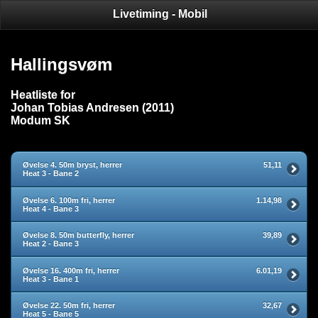
Livetiming - Mobil
Hallingsvøm
Heatliste for
Johan Tobias Andresen (2011)
Modum SK
Øvelse 4. 50m bryst, herrer
51,11
Heat 3 - Bane 2
Øvelse 6. 100m fri, herrer
1.14,98
Heat 4 - Bane 3
Øvelse 8. 50m butterfly, herrer
39,89
Heat 2 - Bane 3
Øvelse 16. 400m fri, herrer
6.01,19
Heat 3 - Bane 1
Øvelse 22. 50m fri, herrer
32,67
Heat 5 - Bane 5