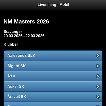
Livetiming - Mobil
NM Masters 2026
Stavanger
20.03.2026 - 22.03.2026
Klubber
Aalesunds SLK
Ålgård SK
Ås IL
Asker SK
Åstveit SK