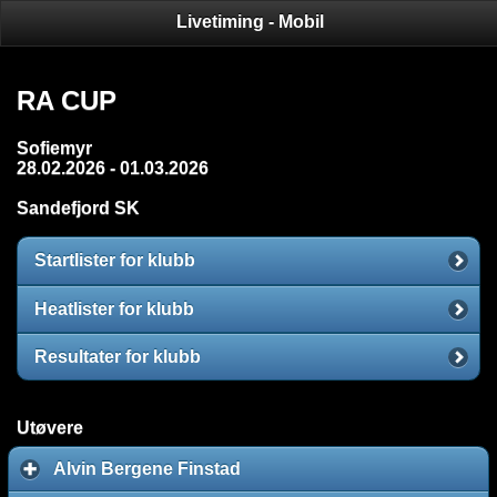
Livetiming - Mobil
Stevneoversikt
Stevnedetaljer
Klubber
RA CUP
Sofiemyr
28.02.2026 - 01.03.2026
Sandefjord SK
Startlister for klubb
Heatlister for klubb
Resultater for klubb
Utøvere
Alvin Bergene Finstad