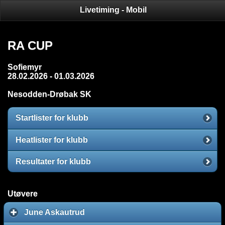
Livetiming - Mobil
Stevneoversikt
Stevnedetaljer
Klubber
RA CUP
Sofiemyr
28.02.2026 - 01.03.2026
Nesodden-Drøbak SK
Startlister for klubb
Heatlister for klubb
Resultater for klubb
Utøvere
June Askautrud