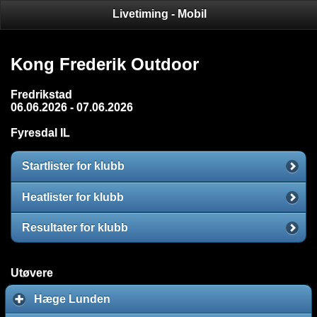
Livetiming - Mobil
Stevneoversikt
Stevnedetaljer
Klubber
Kong Frederik Outdoor
Fredrikstad
06.06.2026 - 07.06.2026
Fyresdal IL
Startlister for klubb
Heatlister for klubb
Resultater for klubb
Utøvere
Hæge Lunden