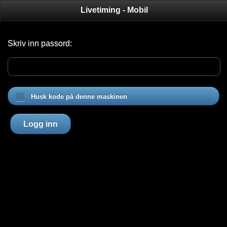
Livetiming - Mobil
Skriv inn passord:
Husk kode på denne maskinen
Logg inn