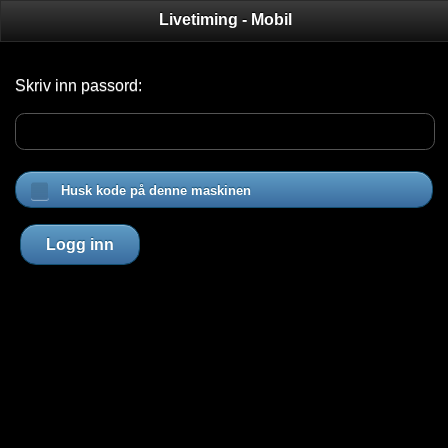
Livetiming - Mobil
Skriv inn passord:
Husk kode på denne maskinen
Logg inn