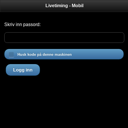
Livetiming - Mobil
Skriv inn passord:
Husk kode på denne maskinen
Logg inn