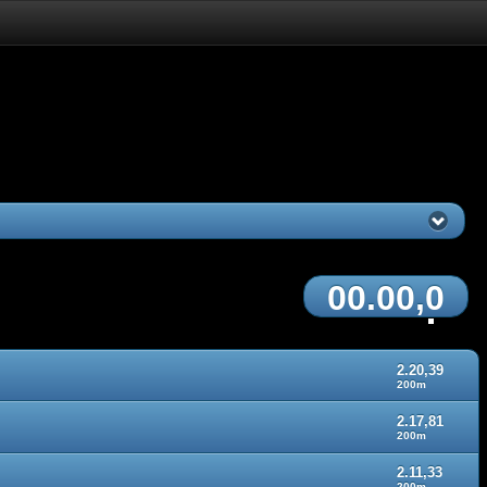
00.00,0
2.20,39
200m
2.17,81
200m
2.11,33
200m