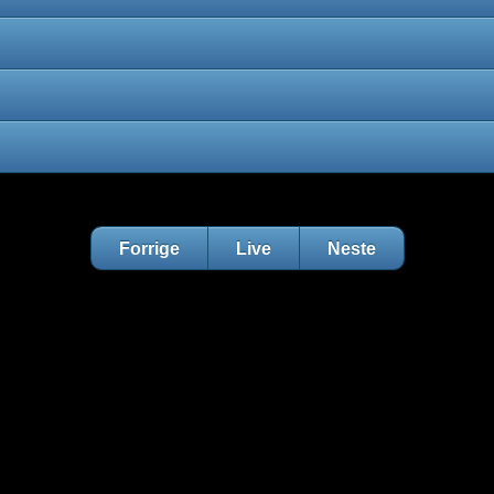
Forrige
Live
Neste