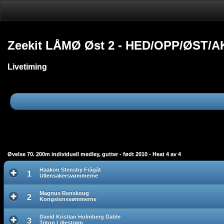
Zeekit LÅMØ Øst 2 - HED/OPP/ØST/A
Livetiming
Øvelse 70. 200m individuell medley, gutter - født 2010 - Heat 4 av 4
Haakon Stensby Frågåt
1
Ullensakersvømmerne
Magnus Renskoug
2
Kongstensvømmerne
David Kristian Holmberg Dahle
3
Triton Lillestrøm