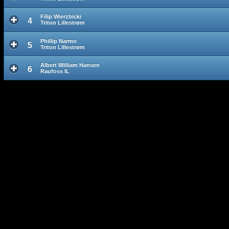
Filip Wierzbicki
4
Triton Lillestrøm
Phillip Narmo
5
Triton Lillestrøm
Albert William Hansen
6
Raufoss IL