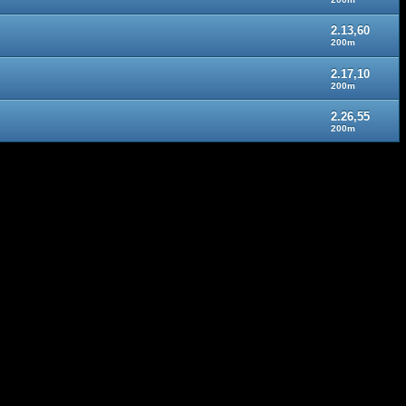
2.13,60
200m
2.17,10
200m
2.26,55
200m