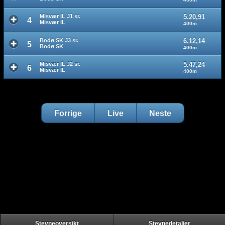
Misvær IL J1 sr.
5.20,91
4
Misvær IL
400m
Bodø SK J3 sr.
6.12,14
5
Bodø SK
400m
Misvær IL J2 sr.
5.47,24
6
Misvær IL
400m
Forrige
Live
Neste
Stevneoversikt
Stevnedetaljer