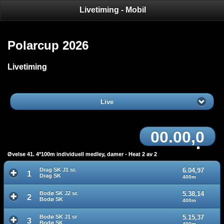
Livetiming - Mobil
Polarcup 2026
Livetiming
Live
00.00,0
Øvelse 41. 4*100m individuell medley, damer - Heat 2 av 2
Drag SK J1 sr.
6.04,97
1
Drag SK
400m
Bodø SK J2 sr.
5.38,14
2
Bodø SK
400m
Bodø SK J1 sr
5.15,37
3
Bodø SK
400m