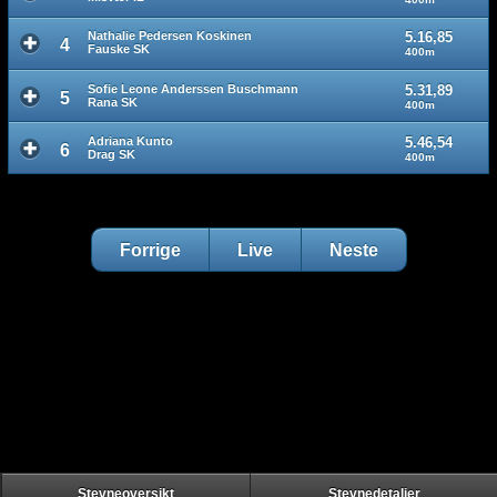
Nathalie Pedersen Koskinen
5.16,85
4
Fauske SK
400m
Sofie Leone Anderssen Buschmann
5.31,89
5
Rana SK
400m
Adriana Kunto
5.46,54
6
Drag SK
400m
Forrige
Live
Neste
Stevneoversikt
Stevnedetaljer