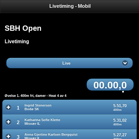
Livetiming - Mobil
SBH Open
Livetiming
Live
00.00,0
Øvelse 1. 400m fri, damer - Heat 4 av 4
Ingrid Stenersen
5.51,70
1
Bodø SK
400m
Katharina Sofie Klette
5.31,02
2
Misvær IL
400m
Anna Gjertine Karlsen Bergquist
5.27,27
3
Misvær IL
400m