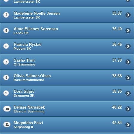
Lambertseter SK
Madeleine Noelle Jensen
35,07
4
Lambertseter SK
Alma Eikenes Sørensen
36,40
5
Larvik SK
Patricia Rystad
36,46
6
Modum SK
Sasha Trun
37,70
7
OI Svømming
Olivia Selmer-Olsen
38,68
8
Bærumsvømmerne
Dora Stipic
38,75
9
Drammen SK
Deliise Narusbek
40,22
10
Elverum Svømming
Moqaddas Faizi
42,84
11
Sarpsborg IL