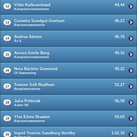
Vilde Kulbrandstad
44,44
12
Kongstensvømmerne
Cornelia Sundgot Giertsen
46,23
13
Bærumsvømmerne
Andrea Aarnes
46,78
14
Ås IL
Aurora Emile Berg
49,16
15
Kongstensvømmerne
Nora Bächler Grønvold
49,22
16
OI Svømming
Tomine Sofi Realfsen
52,27
17
Bergkameratene
Julia Poltorak
56,58
18
Asker SK
Ylva Elene Braaten
59,69
19
Bærumsvømmerne
Ingrid Tomine Sandberg Nordby
1.02,10
20
Kolbotn IL