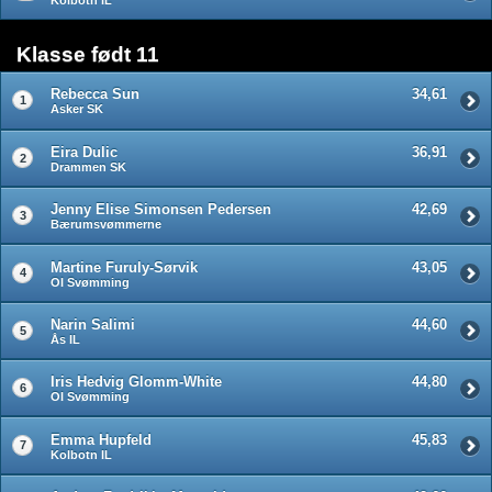
Klasse født 11
Rebecca Sun
34,61
1
Asker SK
Eira Dulic
36,91
2
Drammen SK
Jenny Elise Simonsen Pedersen
42,69
3
Bærumsvømmerne
Martine Furuly-Sørvik
43,05
4
OI Svømming
Narin Salimi
44,60
5
Ås IL
Iris Hedvig Glomm-White
44,80
6
OI Svømming
Emma Hupfeld
45,83
7
Kolbotn IL