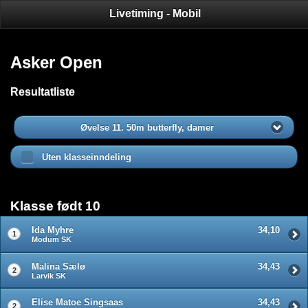
Livetiming - Mobil
Asker Open
Resultatliste
Øvelse 11. 50m butterfly, damer
Uten klasseinndeling
Klasse født 10
Ida Myhre
34,10
1
Modum SK
Malina Sælø
34,43
2
Larvik SK
Elise Matoe Singsaas
34,43
2