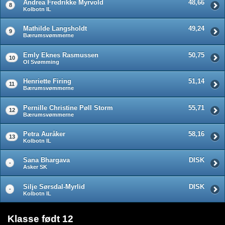
Andrea Fredrikke Myrvold
48,66
8
Kolbotn IL
Mathilde Langsholdt
49,24
9
Bærumsvømmerne
Emly Eknes Rasmussen
50,75
10
OI Svømming
Henriette Firing
51,14
11
Bærumsvømmerne
Pernille Christine Pøll Storm
55,71
12
Bærumsvømmerne
Petra Auråker
58,16
13
Kolbotn IL
Sana Bhargava
DISK
-
Asker SK
Silje Sørsdal-Myrlid
DISK
-
Kolbotn IL
Klasse født 12