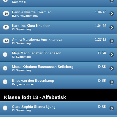
Kolbotn IL
Hennie Nøstdal Germiso
1.04,43
10
Bærumsvømmerne
Karoline Klara Knudsen
1.04,92
11
OI Svømming
Amira Marufovna Amrikhanova
1.27,12
12
OI Svømming
Maja Magnusdatter Johansson
DISK
-
OI Svømming
Matea Kristiane Rasmussen Snilsberg
DISK
-
OI Svømming
Elise van den Bovenkamp
DISK
-
Bergkameratene
Klasse født 13 - Alfabetisk
Clara Sophia Sienna Ljung
DISK
-
OI Svømming