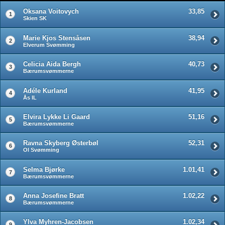
Oksana Voitovych
33,85
1
Skien SK
Marie Kjos Stensåsen
38,94
2
Elverum Svømming
Celicia Aida Bergh
40,73
3
Bærumsvømmerne
Adéle Kurland
41,95
4
Ås IL
Elvira Lykke Li Gaard
51,16
5
Bærumsvømmerne
Ravna Skyberg Østerbøl
52,31
6
OI Svømming
Selma Bjørke
1.01,41
7
Bærumsvømmerne
Anna Josefine Bratt
1.02,22
8
Bærumsvømmerne
Ylva Myhren-Jacobsen
1.02,34
9