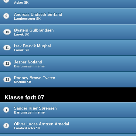
Asker SK
Andreas Undseth Sørland
9
Lambertseter SK
Øystein Gulbrandsen
10
Larvik SK
Isak Færvik Mughal
11
Larvik SK
Jesper Notland
12
Bærumsvømmerne
Rodney Brown Tveten
13
Modum SK
Klasse født 07
Sander Kiær Sørensen
1
Bærumsvømmerne
Oliver Lucas Arntzen Arnedal
2
Lambertseter SK