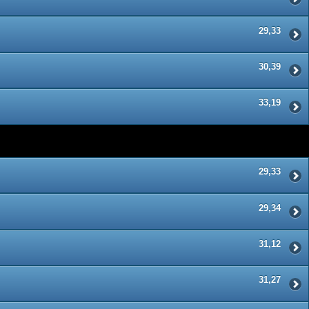
29,33
30,39
33,19
29,33
29,34
31,12
31,27