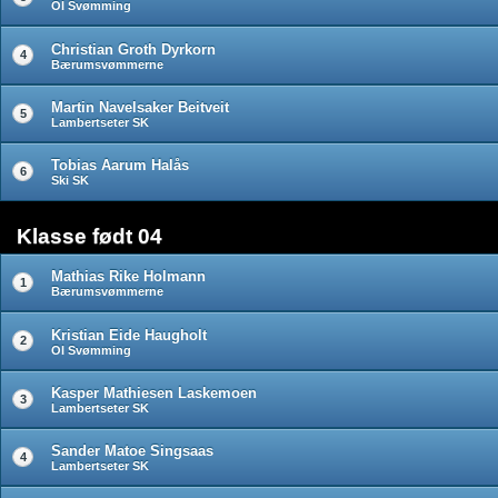
OI Svømming
Christian Groth Dyrkorn
4
Bærumsvømmerne
Martin Navelsaker Beitveit
5
Lambertseter SK
Tobias Aarum Halås
6
Ski SK
Klasse født 04
Mathias Rike Holmann
1
Bærumsvømmerne
Kristian Eide Haugholt
2
OI Svømming
Kasper Mathiesen Laskemoen
3
Lambertseter SK
Sander Matoe Singsaas
4
Lambertseter SK