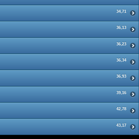
34,71
36,13
36,23
36,34
36,93
39,16
42,78
43,17