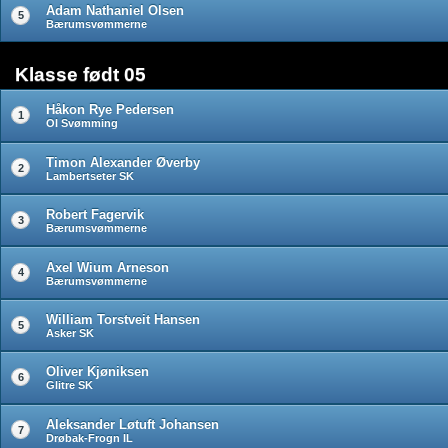
Adam Nathaniel Olsen
5
Bærumsvømmerne
Klasse født 05
Håkon Rye Pedersen
1
OI Svømming
Timon Alexander Øverby
2
Lambertseter SK
Robert Fagervik
3
Bærumsvømmerne
Axel Wium Arneson
4
Bærumsvømmerne
William Torstveit Hansen
5
Asker SK
Oliver Kjøniksen
6
Glitre SK
Aleksander Løtuft Johansen
7
Drøbak-Frogn IL