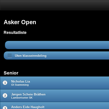
Asker Open
Resultatliste
Uten klasseinndeling
Senior
Nicholas Lia
1
OI Svømming
Jørgen Scheie Bråthen
2
Lambertseter SK
Anders Eide Haugholt
3