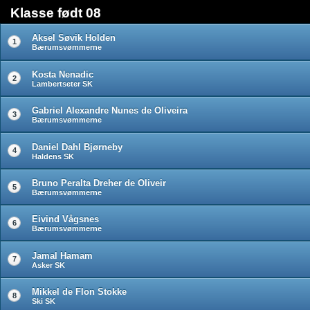
Klasse født 08
Aksel Søvik Holden
1
Bærumsvømmerne
Kosta Nenadic
2
Lambertseter SK
Gabriel Alexandre Nunes de Oliveira
3
Bærumsvømmerne
Daniel Dahl Bjørneby
4
Haldens SK
Bruno Peralta Dreher de Oliveir
5
Bærumsvømmerne
Eivind Vågsnes
6
Bærumsvømmerne
Jamal Hamam
7
Asker SK
Mikkel de Flon Stokke
8
Ski SK