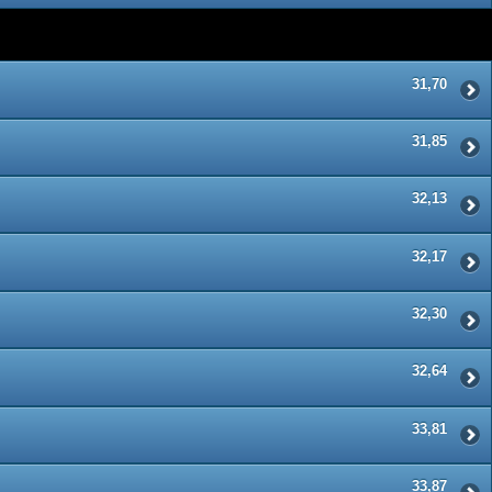
31,70
31,85
32,13
32,17
32,30
32,64
33,81
33,87