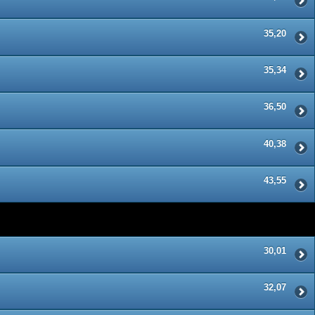
35,20
35,34
36,50
40,38
43,55
30,01
32,07