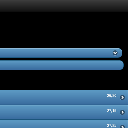
26,80
27,15
27,85