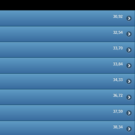
30,92
32,54
33,70
33,84
34,33
36,72
37,59
38,34