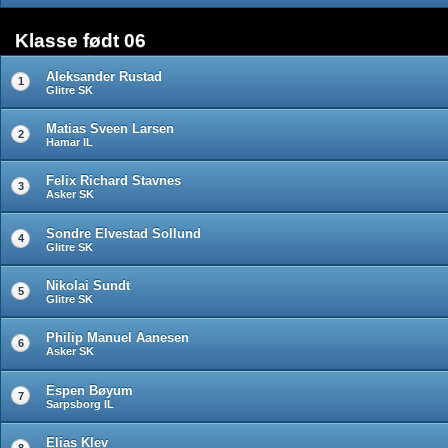
Klasse født 06
Aleksander Rustad
1
Glitre SK
Matias Sveen Larsen
2
Hamar IL
Felix Richard Stavnes
3
Asker SK
Sondre Elvestad Sollund
4
Glitre SK
Nikolai Sundt
5
Glitre SK
Philip Manuel Aanesen
6
Asker SK
Espen Bøyum
7
Sarpsborg IL
Elias Klev
8