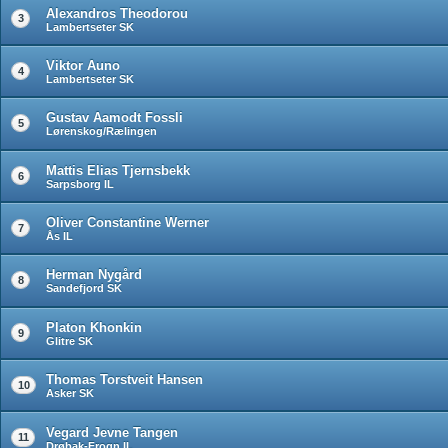
Alexandros Theodorou
3
Lambertseter SK
Viktor Auno
4
Lambertseter SK
Gustav Aamodt Fossli
5
Lørenskog/Rælingen
Mattis Elias Tjernsbekk
6
Sarpsborg IL
Oliver Constantine Werner
7
Ås IL
Herman Nygård
8
Sandefjord SK
Platon Khonkin
9
Glitre SK
Thomas Torstveit Hansen
10
Asker SK
Vegard Jevne Tangen
11
Drøbak-Frogn IL