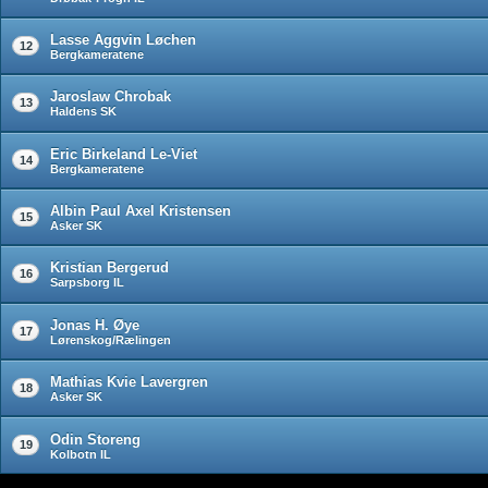
Lasse Aggvin Løchen
12
Bergkameratene
Jaroslaw Chrobak
13
Haldens SK
Eric Birkeland Le-Viet
14
Bergkameratene
Albin Paul Axel Kristensen
15
Asker SK
Kristian Bergerud
16
Sarpsborg IL
Jonas H. Øye
17
Lørenskog/Rælingen
Mathias Kvie Lavergren
18
Asker SK
Odin Storeng
19
Kolbotn IL