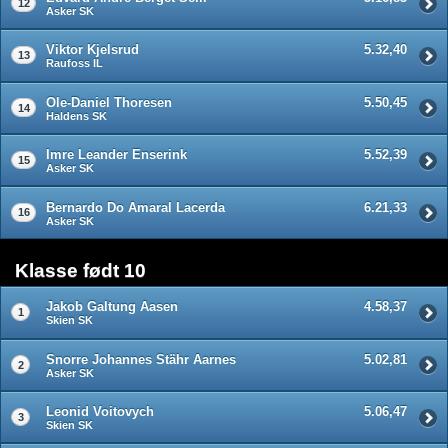
12
Asker SK
Viktor Kjelsrud
5.32,40
13
Raufoss IL
Ole-Daniel Thoresen
5.50,45
14
Haldens SK
Imre Leander Enserink
5.52,39
15
Asker SK
Bernardo Do Amaral Lacerda
6.21,33
16
Asker SK
Klasse født 10
Jakob Galtung Aasen
4.58,37
1
Skien SK
Snorre Johannes Stähr Aarnes
5.02,81
2
Asker SK
Leonid Voitovych
5.06,47
3
Skien SK