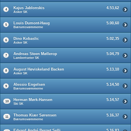
Kajus Jablonskis
4.53,62
4
Asker SK
Louis Dumont-Haug
5.00,60
5
Bærumsvømmerne
Dino Kobaslic
5.02,35
6
Asker SK
Andreas Steen Møllerop
5.04,79
7
Lambertseter SK
August Høviskeland Backen
5.13,10
8
Asker SK
Alessio Engelsen
5.14,50
9
Bærumsvømmerne
Herman Mørk-Hansen
5.14,57
10
Ski SK
Thomas Kiær Sørensen
5.16,37
11
Bærumsvømmerne
Edvard André Berget Selli
5.16,83