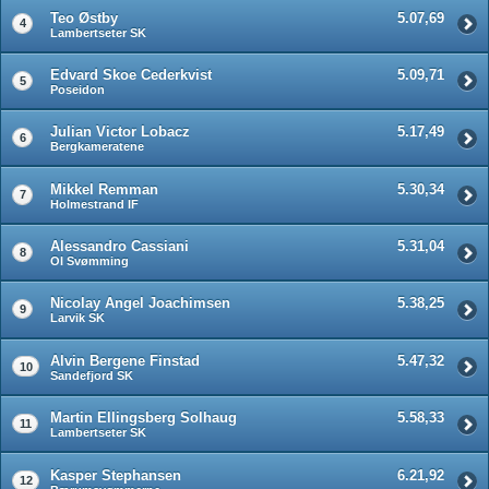
Teo Østby
5.07,69
4
Lambertseter SK
Edvard Skoe Cederkvist
5.09,71
5
Poseidon
Julian Victor Lobacz
5.17,49
6
Bergkameratene
Mikkel Remman
5.30,34
7
Holmestrand IF
Alessandro Cassiani
5.31,04
8
OI Svømming
Nicolay Angel Joachimsen
5.38,25
9
Larvik SK
Alvin Bergene Finstad
5.47,32
10
Sandefjord SK
Martin Ellingsberg Solhaug
5.58,33
11
Lambertseter SK
Kasper Stephansen
6.21,92
12