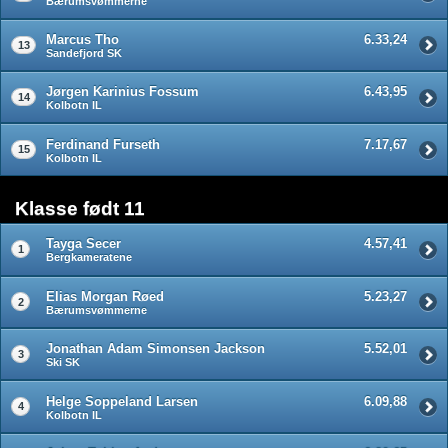
Bærumsvømmerne
Marcus Tho
6.33,24
13
Sandefjord SK
Jørgen Karinius Fossum
6.43,95
14
Kolbotn IL
Ferdinand Furseth
7.17,67
15
Kolbotn IL
Klasse født 11
Tayga Secer
4.57,41
1
Bergkameratene
Elias Morgan Røed
5.23,27
2
Bærumsvømmerne
Jonathan Adam Simonsen Jackson
5.52,01
3
Ski SK
Helge Soppeland Larsen
6.09,88
4
Kolbotn IL