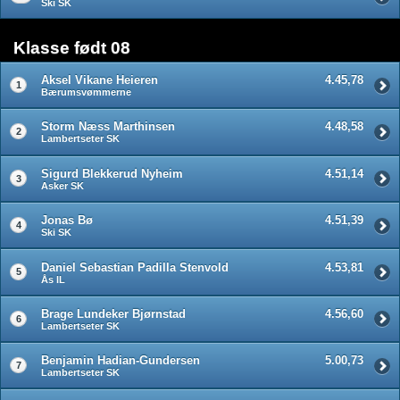
Ski SK
Klasse født 08
Aksel Vikane Heieren
4.45,78
1
Bærumsvømmerne
Storm Næss Marthinsen
4.48,58
2
Lambertseter SK
Sigurd Blekkerud Nyheim
4.51,14
3
Asker SK
Jonas Bø
4.51,39
4
Ski SK
Daniel Sebastian Padilla Stenvold
4.53,81
5
Ås IL
Brage Lundeker Bjørnstad
4.56,60
6
Lambertseter SK
Benjamin Hadian-Gundersen
5.00,73
7
Lambertseter SK