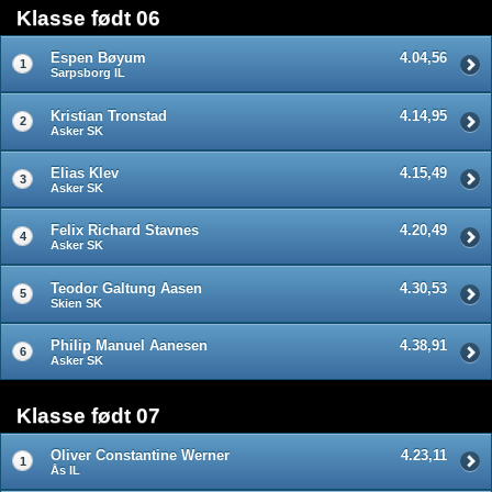
Klasse født 06
Espen Bøyum
4.04,56
1
Sarpsborg IL
Kristian Tronstad
4.14,95
2
Asker SK
Elias Klev
4.15,49
3
Asker SK
Felix Richard Stavnes
4.20,49
4
Asker SK
Teodor Galtung Aasen
4.30,53
5
Skien SK
Philip Manuel Aanesen
4.38,91
6
Asker SK
Klasse født 07
Oliver Constantine Werner
4.23,11
1
Ås IL