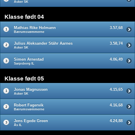
Asker SK
Klasse født 04
Mathias Rike Holmann
3.57,68
1
Bærumsvømmerne
Julius Aleksander Stähr Aarnes
3.58,74
2
Asker SK
Simen Arnestad
4.06,49
3
Sarpsborg IL
Klasse født 05
Jonas Magnussen
4.15,65
1
Asker SK
Robert Fagervik
4.16,68
2
Bærumsvømmerne
Jens Egede Green
4.24,88
3
Ås IL