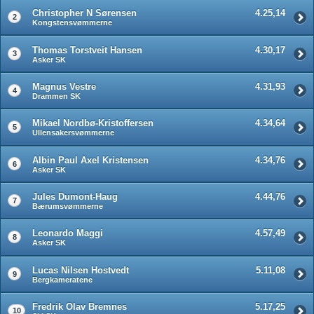
Christopher N Sørensen
4.25,14
2
Kongstensvømmerne
Thomas Torstveit Hansen
4.30,17
3
Asker SK
Magnus Vestre
4.31,93
4
Drammen SK
Mikael Nordbø-Kristoffersen
4.34,64
5
Ullensakersvømmerne
Albin Paul Axel Kristensen
4.34,76
6
Asker SK
Jules Dumont-Haug
4.44,76
7
Bærumsvømmerne
Leonardo Maggi
4.57,49
8
Asker SK
Lucas Nilsen Hostvedt
5.11,08
9
Bergkameratene
Fredrik Olav Bremnes
5.17,25
10