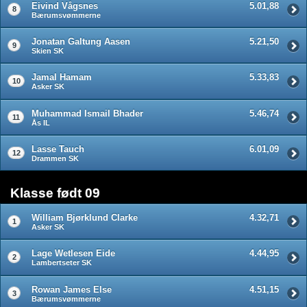
Eivind Vågsnes
5.01,88
8
Bærumsvømmerne
Jonatan Galtung Aasen
5.21,50
9
Skien SK
Jamal Hamam
5.33,83
10
Asker SK
Muhammad Ismail Bhader
5.46,74
11
Ås IL
Lasse Tauch
6.01,09
12
Drammen SK
Klasse født 09
William Bjørklund Clarke
4.32,71
1
Asker SK
Lage Wetlesen Eide
4.44,95
2
Lambertseter SK
Rowan James Else
4.51,15
3
Bærumsvømmerne