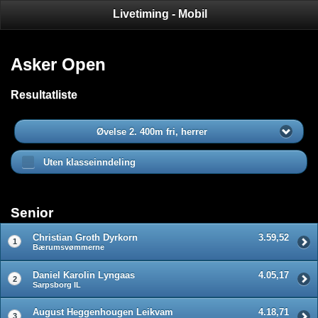
Livetiming - Mobil
Asker Open
Resultatliste
Øvelse 2. 400m fri, herrer
Uten klasseinndeling
Senior
Christian Groth Dyrkorn
3.59,52
1
Bærumsvømmerne
Daniel Karolin Lyngaas
4.05,17
2
Sarpsborg IL
August Heggenhougen Leikvam
4.18,71
3