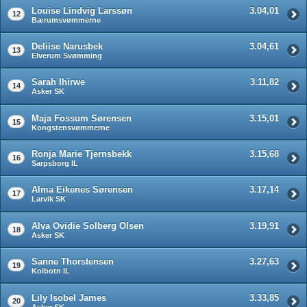
Louise Lindvig Larssøn
3.04,01
12
Bærumsvømmerne
Deliise Narusbek
3.04,61
13
Elverum Svømming
Sarah Ihirwe
3.11,82
14
Asker SK
Maja Fossum Sørensen
3.15,01
15
Kongstensvømmerne
Ronja Marie Tjernsbekk
3.15,68
16
Sarpsborg IL
Alma Eikenes Sørensen
3.17,14
17
Larvik SK
Alva Ovidie Solberg Olsen
3.19,91
18
Asker SK
Sanne Thorstensen
3.27,63
19
Kolbotn IL
Lily Isobel James
3.33,85
20
Asker SK