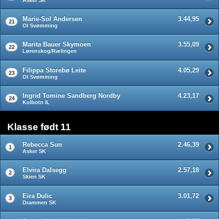
Marie-Sol Andersen
3.44,95
21
OI Svømming
Marita Bauer Skymoen
3.55,09
22
Lørenskog/Rælingen
Filippa Storebø Leite
4.05,29
23
OI Svømming
Ingrid Tomine Sandberg Nordby
4.23,17
24
Kolbotn IL
Klasse født 11
Rebecca Sun
2.46,39
1
Asker SK
Elvira Dalsegg
2.57,18
2
Skien SK
Eira Dulic
3.01,72
3
Drammen SK