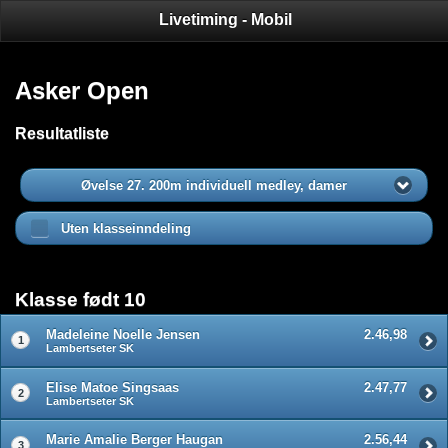
Livetiming - Mobil
Asker Open
Resultatliste
Øvelse 27. 200m individuell medley, damer
Uten klasseinndeling
Klasse født 10
Madeleine Noelle Jensen
2.46,98
1
Lambertseter SK
Elise Matoe Singsaas
2.47,77
2
Lambertseter SK
Marie Amalie Berger Haugan
2.56,44
3