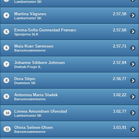
Lambertseter SK
Martina Vågsnes
2.57,58
4
Lambertseter SK
Emma-Sofia Gunnestad Frønæs
2.57,68
5
Sjøstjerna SLK
Maia Kiær Sørensen
2.57,71
6
Bærumsvømmerne
Johanne Sibbern Johnsen
2.57,84
7
Drøbak-Frogn IL
Dora Stipic
2.58,77
8
Drammen SK
Antonina Maria Sladek
3.02,22
9
Bærumsvømmerne
Linnea Amundsen Ulvestad
3.02,77
10
Lambertseter SK
Olivia Selmer-Olsen
3.03,91
11
Bærumsvømmerne