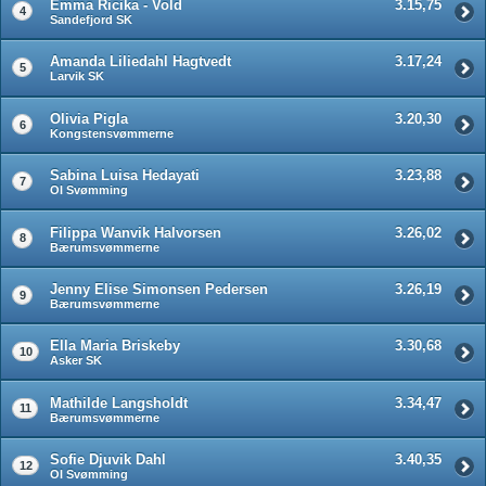
Emma Ricika - Vold
3.15,75
4
Sandefjord SK
Amanda Liliedahl Hagtvedt
3.17,24
5
Larvik SK
Olivia Pigla
3.20,30
6
Kongstensvømmerne
Sabina Luisa Hedayati
3.23,88
7
OI Svømming
Filippa Wanvik Halvorsen
3.26,02
8
Bærumsvømmerne
Jenny Elise Simonsen Pedersen
3.26,19
9
Bærumsvømmerne
Ella Maria Briskeby
3.30,68
10
Asker SK
Mathilde Langsholdt
3.34,47
11
Bærumsvømmerne
Sofie Djuvik Dahl
3.40,35
12
OI Svømming