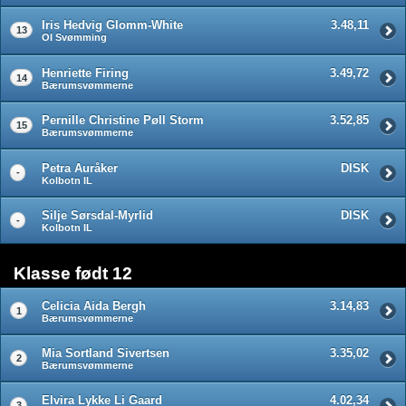
Iris Hedvig Glomm-White
3.48,11
13
OI Svømming
Henriette Firing
3.49,72
14
Bærumsvømmerne
Pernille Christine Pøll Storm
3.52,85
15
Bærumsvømmerne
Petra Auråker
DISK
-
Kolbotn IL
Silje Sørsdal-Myrlid
DISK
-
Kolbotn IL
Klasse født 12
Celicia Aida Bergh
3.14,83
1
Bærumsvømmerne
Mia Sortland Sivertsen
3.35,02
2
Bærumsvømmerne
Elvira Lykke Li Gaard
4.02,34
3