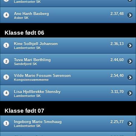
Lambertseter SK
Ane Hanh Basberg
2.37,48
4
Asker SK
Klasse født 06
Kine Solhjell Johansen
2.36,13
1
Lambertseter SK
Tuva Mari Berthling
2.44,60
2
Sandefjord SK
Vilde Marie Fossum Sørensen
2.54,40
3
Kongstensvømmerne
Lisa Hjellbrekke Stensby
3.11,70
4
Lambertseter SK
Klasse født 07
Ingeborg Marie Smehaug
2.25,77
1
Lambertseter SK