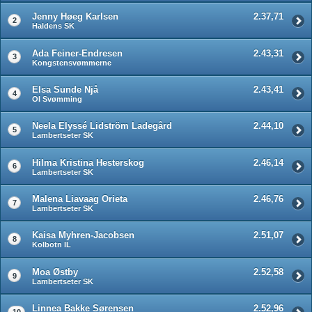
Jenny Høeg Karlsen
2.37,71
2
Haldens SK
Ada Feiner-Endresen
2.43,31
3
Kongstensvømmerne
Elsa Sunde Njå
2.43,41
4
OI Svømming
Neela Elyssé Lidström Ladegård
2.44,10
5
Lambertseter SK
Hilma Kristina Hesterskog
2.46,14
6
Lambertseter SK
Malena Liavaag Orieta
2.46,76
7
Lambertseter SK
Kaisa Myhren-Jacobsen
2.51,07
8
Kolbotn IL
Moa Østby
2.52,58
9
Lambertseter SK
Linnea Bakke Sørensen
2.52,96
10