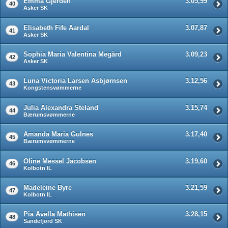
Emma Gjerden
3.05,99
40
Asker SK
Elisabeth Fife Aardal
3.07,87
41
Asker SK
Sophia Maria Valentina Megård
3.09,23
42
Asker SK
Luna Victoria Larsen Asbjørnsen
3.12,56
43
Kongstensvømmerne
Julia Alexandra Steland
3.15,74
44
Bærumsvømmerne
Amanda Maria Gulnes
3.17,40
45
Bærumsvømmerne
Oline Messel Jacobsen
3.19,60
46
Kolbotn IL
Madeleine Byre
3.21,59
47
Kolbotn IL
Pia Avella Mathisen
3.28,15
48
Sandefjord SK