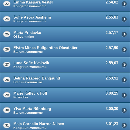
Emma Kaspara Vestøl
2.54,02
22
Kongstensvømmerne
Sofie Asora Aasheim
2.55,83
24
Kongstensvømmerne
Maria Pristavko
2.57,17
25
OI Svømming
Elvira Minea Rullgardina Olasdotter
2.57,90
26
Bærumsvømmerne
Luna Sofie Kvalsvik
2.59,03
27
Kongstensvømmerne
Betina Raaberg Bangsund
2.59,91
28
Bærumsvømmerne
Marie Kallevik Hoff
3.00,25
29
Poseidon
Ylva Maria Rönnberg
3.00,30
30
Bærumsvømmerne
Maja Cornelia Hurrød-Nilsen
3.01,23
31
Kongstensvømmerne