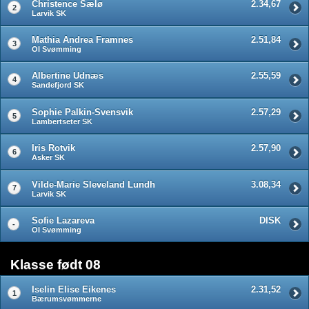
Christence Sælø
2.34,67
2
Larvik SK
Mathia Andrea Framnes
2.51,84
3
OI Svømming
Albertine Udnæs
2.55,59
4
Sandefjord SK
Sophie Palkin-Svensvik
2.57,29
5
Lambertseter SK
Iris Rotvik
2.57,90
6
Asker SK
Vilde-Marie Sleveland Lundh
3.08,34
7
Larvik SK
Sofie Lazareva
DISK
-
OI Svømming
Klasse født 08
Iselin Elise Eikenes
2.31,52
1
Bærumsvømmerne