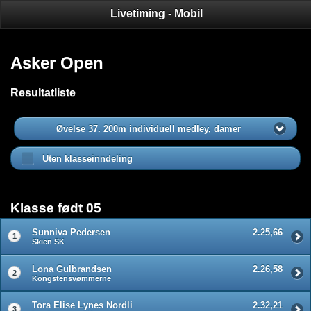
Livetiming - Mobil
Asker Open
Resultatliste
Øvelse 37. 200m individuell medley, damer
Uten klasseinndeling
Klasse født 05
Sunniva Pedersen
2.25,66
1
Skien SK
Lona Gulbrandsen
2.26,58
2
Kongstensvømmerne
Tora Elise Lynes Nordli
2.32,21
3