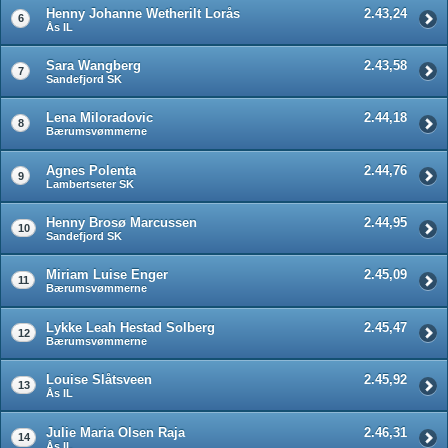
Henny Johanne Wetherilt Lorås
2.43,24
6
Ås IL
Sara Wangberg
2.43,58
7
Sandefjord SK
Lena Miloradovic
2.44,18
8
Bærumsvømmerne
Agnes Polenta
2.44,76
9
Lambertseter SK
Henny Brosø Marcussen
2.44,95
10
Sandefjord SK
Miriam Luise Enger
2.45,09
11
Bærumsvømmerne
Lykke Leah Hestad Solberg
2.45,47
12
Bærumsvømmerne
Louise Slåtsveen
2.45,92
13
Ås IL
Julie Maria Olsen Raja
2.46,31
14
Ås IL