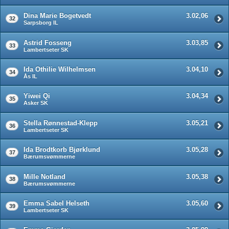
Dina Marie Bogetvedt
3.02,06
32
Sarpsborg IL
Astrid Fosseng
3.03,85
33
Lambertseter SK
Ida Othilie Wilhelmsen
3.04,10
34
Ås IL
Yiwei Qi
3.04,34
35
Asker SK
Stella Rønnestad-Klepp
3.05,21
36
Lambertseter SK
Ida Brodtkorb Bjørklund
3.05,28
37
Bærumsvømmerne
Mille Notland
3.05,38
38
Bærumsvømmerne
Emma Sabel Helseth
3.05,60
39
Lambertseter SK