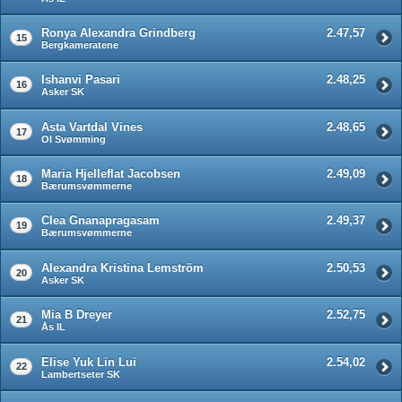
Ronya Alexandra Grindberg
2.47,57
15
Bergkameratene
Ishanvi Pasari
2.48,25
16
Asker SK
Asta Vartdal Vines
2.48,65
17
OI Svømming
Maria Hjelleflat Jacobsen
2.49,09
18
Bærumsvømmerne
Clea Gnanapragasam
2.49,37
19
Bærumsvømmerne
Alexandra Kristina Lemström
2.50,53
20
Asker SK
Mia B Dreyer
2.52,75
21
Ås IL
Elise Yuk Lin Lui
2.54,02
22
Lambertseter SK