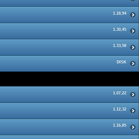
1.18,94
1.30,45
1.33,58
DISK
1.07,22
1.12,32
1.16,85