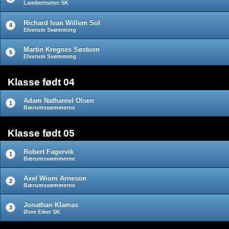
Lambertseter SK
Richard Ivan Willem Sol
4
Elverum Svømming
Martin Kregnes Søstuen
5
Elverum Svømming
Klasse født 04
Adam Nathaniel Olsen
1
Bærumsvømmerne
Klasse født 05
Robert Fagervik
1
Bærumsvømmerne
Axel Wium Arneson
2
Bærumsvømmerne
Jonathan Klamas
3
Øvre Eiker SK