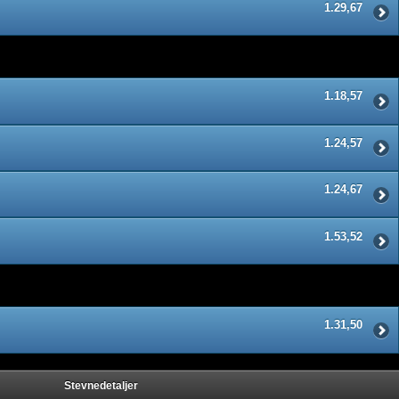
1.29,67
1.18,57
1.24,57
1.24,67
1.53,52
1.31,50
Stevnedetaljer