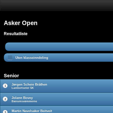
Asker Open
Resultatliste
Uten klasseinndeling
Senior
Jørgen Scheie Bråthen
1
Lambertseter SK
Jolann Bovey
2
Bærumsvømmerne
Martin Navelsaker Beitveit
3