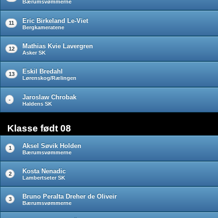
Bærumsvømmerne
Eric Birkeland Le-Viet
11
Bergkameratene
Mathias Kvie Lavergren
12
Asker SK
Eskil Bredahl
13
Lørenskog/Rælingen
Jaroslaw Chrobak
-
Haldens SK
Klasse født 08
Aksel Søvik Holden
1
Bærumsvømmerne
Kosta Nenadic
2
Lambertseter SK
Bruno Peralta Dreher de Oliveir
3
Bærumsvømmerne