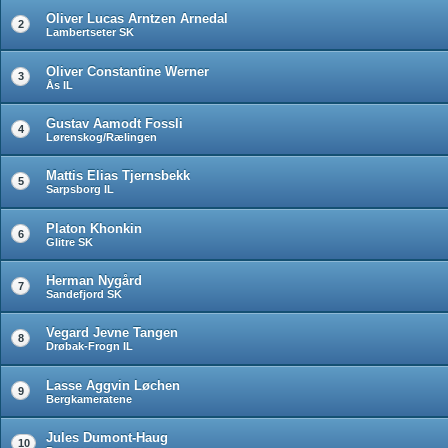
Oliver Lucas Arntzen Arnedal
2
Lambertseter SK
Oliver Constantine Werner
3
Ås IL
Gustav Aamodt Fossli
4
Lørenskog/Rælingen
Mattis Elias Tjernsbekk
5
Sarpsborg IL
Platon Khonkin
6
Glitre SK
Herman Nygård
7
Sandefjord SK
Vegard Jevne Tangen
8
Drøbak-Frogn IL
Lasse Aggvin Løchen
9
Bergkameratene
Jules Dumont-Haug
10