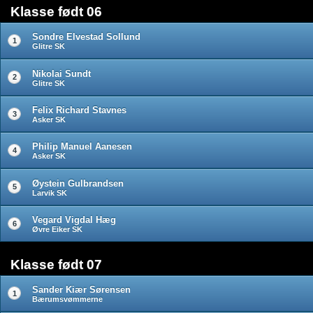
Klasse født 06
Sondre Elvestad Sollund
1
Glitre SK
Nikolai Sundt
2
Glitre SK
Felix Richard Stavnes
3
Asker SK
Philip Manuel Aanesen
4
Asker SK
Øystein Gulbrandsen
5
Larvik SK
Vegard Vigdal Hæg
6
Øvre Eiker SK
Klasse født 07
Sander Kiær Sørensen
1
Bærumsvømmerne