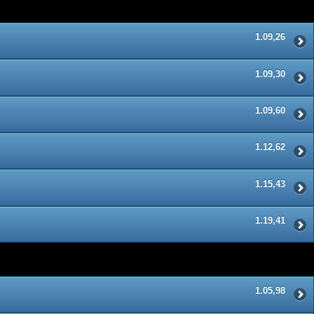
1.09,26
1.09,30
1.09,60
1.12,62
1.15,43
1.19,41
1.05,98