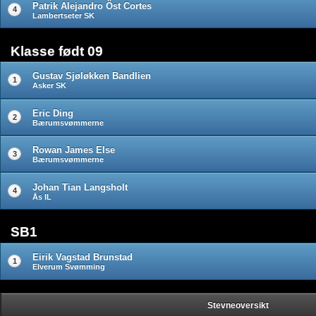
Patrik Alejandro Öst Cortes
4
Lambertseter SK
Klasse født 09
Gustav Sjøløkken Bandlien
1
Asker SK
Eric Ding
2
Bærumsvømmerne
Rowan James Else
3
Bærumsvømmerne
Johan Tian Langsholt
4
Ås IL
SB1
Eirik Vagstad Brunstad
1
Elverum Svømming
Stevneoversikt