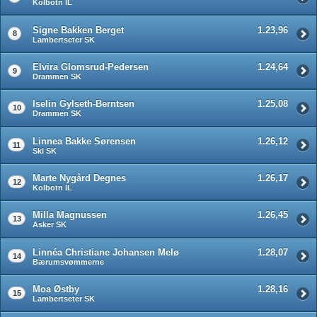
Kolbotn IL
Signe Bakken Berget
1.23,96
8
Lambertseter SK
Elvira Glomsrud-Pedersen
1.24,64
9
Drammen SK
Iselin Gylseth-Berntsen
1.25,08
10
Drammen SK
Linnea Bakke Sørensen
1.26,12
11
Ski SK
Marte Nygård Degnes
1.26,17
12
Kolbotn IL
Milla Magnussen
1.26,45
13
Asker SK
Linnéa Christiane Johansen Melø
1.28,07
14
Bærumsvømmerne
Moa Østby
1.28,16
15
Lambertseter SK