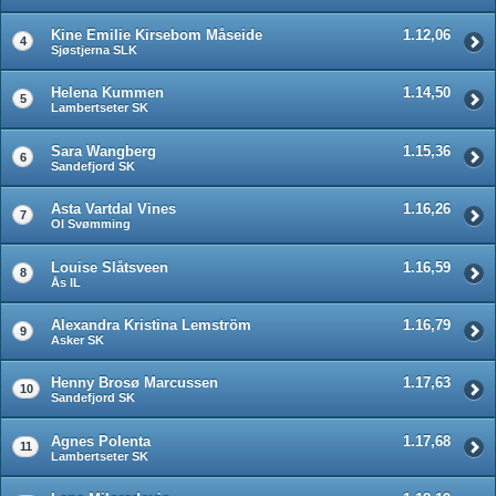
Kine Emilie Kirsebom Måseide
1.12,06
4
Sjøstjerna SLK
Helena Kummen
1.14,50
5
Lambertseter SK
Sara Wangberg
1.15,36
6
Sandefjord SK
Asta Vartdal Vines
1.16,26
7
OI Svømming
Louise Slåtsveen
1.16,59
8
Ås IL
Alexandra Kristina Lemström
1.16,79
9
Asker SK
Henny Brosø Marcussen
1.17,63
10
Sandefjord SK
Agnes Polenta
1.17,68
11
Lambertseter SK