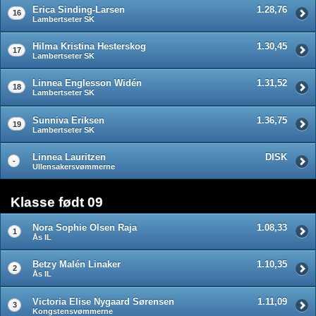
Erica Sinding-Larsen
1.28,76
16
Lambertseter SK
Hilma Kristina Hesterskog
1.30,45
17
Lambertseter SK
Linnea Englesson Widén
1.31,52
18
Lambertseter SK
Sunniva Eriksen
1.36,75
19
Lambertseter SK
Linnea Lauritzen
DISK
-
Ullensakersvømmerne
Klasse født 09
Nora Sophie Olsen Raja
1.08,33
1
Ås IL
Betzy Malén Linaker
1.10,35
2
Ås IL
Victoria Elise Nygaard Sørensen
1.11,09
3
Kongstensvømmerne