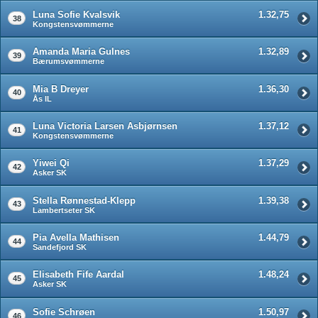
Luna Sofie Kvalsvik
1.32,75
38
Kongstensvømmerne
Amanda Maria Gulnes
1.32,89
39
Bærumsvømmerne
Mia B Dreyer
1.36,30
40
Ås IL
Luna Victoria Larsen Asbjørnsen
1.37,12
41
Kongstensvømmerne
Yiwei Qi
1.37,29
42
Asker SK
Stella Rønnestad-Klepp
1.39,38
43
Lambertseter SK
Pia Avella Mathisen
1.44,79
44
Sandefjord SK
Elisabeth Fife Aardal
1.48,24
45
Asker SK
Sofie Schrøen
1.50,97
46