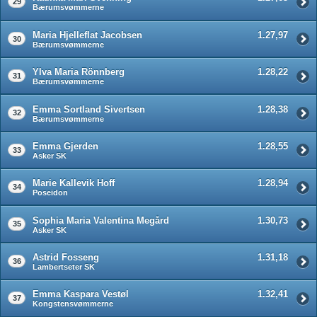
29
Bærumsvømmerne
Maria Hjelleflat Jacobsen
1.27,97
30
Bærumsvømmerne
Ylva Maria Rönnberg
1.28,22
31
Bærumsvømmerne
Emma Sortland Sivertsen
1.28,38
32
Bærumsvømmerne
Emma Gjerden
1.28,55
33
Asker SK
Marie Kallevik Hoff
1.28,94
34
Poseidon
Sophia Maria Valentina Megård
1.30,73
35
Asker SK
Astrid Fosseng
1.31,18
36
Lambertseter SK
Emma Kaspara Vestøl
1.32,41
37
Kongstensvømmerne