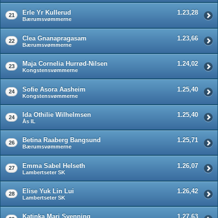
Erle Yr Kullerud
1.23,28
21
Bærumsvømmerne
Clea Gnanapragasam
1.23,66
22
Bærumsvømmerne
Maja Cornelia Hurrød-Nilsen
1.24,02
23
Kongstensvømmerne
Sofie Asora Aasheim
1.25,40
24
Kongstensvømmerne
Ida Othilie Wilhelmsen
1.25,40
24
Ås IL
Betina Raaberg Bangsund
1.25,71
26
Bærumsvømmerne
Emma Sabel Helseth
1.26,07
27
Lambertseter SK
Elise Yuk Lin Lui
1.26,42
28
Lambertseter SK
Katinka Mari Svenning
1.27,63