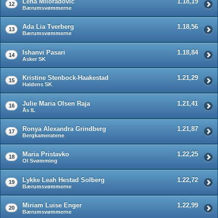
Lena Miloradovic
1.18,19
12
Bærumsvømmerne
Ada Lia Tverberg
1.18,56
13
Bærumsvømmerne
Ishanvi Pasari
1.18,84
14
Asker SK
Kristine Stenbock-Haakestad
1.21,29
15
Haldens SK
Julie Maria Olsen Raja
1.21,41
16
Ås IL
Ronya Alexandra Grindberg
1.21,87
17
Bergkameratene
Maria Pristavko
1.22,25
18
OI Svømming
Lykke Leah Hestad Solberg
1.22,72
19
Bærumsvømmerne
Miriam Luise Enger
1.22,99
20
Bærumsvømmerne