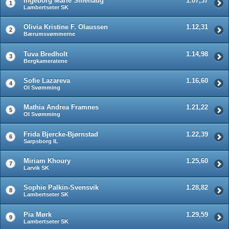
Ingeborg Marie Smehaug
1.07,37
1
Lambertseter SK
Olivia Kristine F. Olaussen
1.12,31
2
Bærumsvømmerne
Tuva Bredholt
1.14,98
3
Bergkameratene
Sofie Lazareva
1.16,60
4
OI Svømming
Mathia Andrea Framnes
1.21,22
5
OI Svømming
Frida Bjercke-Bjørnstad
1.22,39
6
Sarpsborg IL
Miriam Khoury
1.25,60
7
Larvik SK
Sophie Palkin-Svensvik
1.28,82
8
Lambertseter SK
Pia Mørk
1.29,59
9
Lambertseter SK