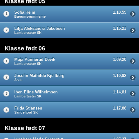
Klasse født 05
Sofia Heim
1.10,59
1
Bærumsvømmerne
Lilja Aleksandra Jakobsen
1.15,23
2
Lambertseter SK
Klasse født 06
Maja Punnerud Devik
1.09,20
1
Lambertseter SK
Josefin Mathilde Kjellberg
1.10,92
2
Ås IL
Iben Eline Wilhelmsen
1.14,81
3
Lambertseter SK
Frida Stiansen
1.17,88
4
Sandefjord SK
Klasse født 07