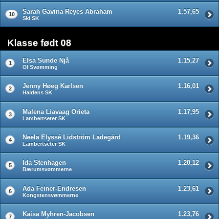
Sarah Gavina Reyes Abraham
1.57,65
10
Ski SK
Klasse født 08
Elsa Sunde Njå
1.15,27
1
OI Svømming
Jenny Høeg Karlsen
1.16,01
2
Haldens SK
Malena Liavaag Orieta
1.17,95
3
Lambertseter SK
Neela Elyssé Lidström Ladegård
1.19,36
4
Lambertseter SK
Ida Stenhagen
1.20,12
5
Bærumsvømmerne
Ada Feiner-Endresen
1.23,61
6
Kongstensvømmerne
Kaisa Myhren-Jacobsen
1.23,76
7