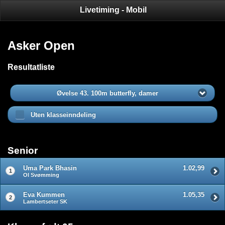
Livetiming - Mobil
Asker Open
Resultatliste
Øvelse 43. 100m butterfly, damer
Uten klasseinndeling
Senior
Uma Park Bhasin
1.02,99
1
OI Svømming
Eva Kummen
1.05,35
2
Lambertseter SK