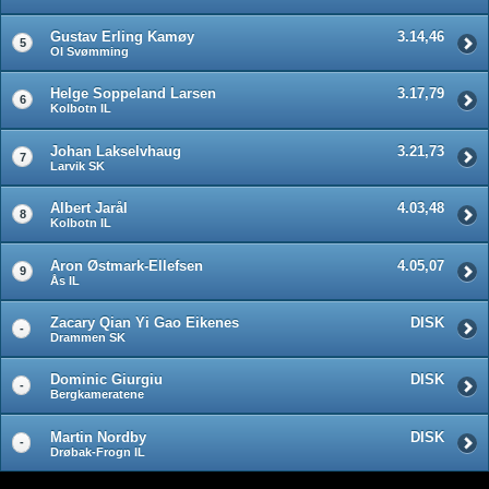
Gustav Erling Kamøy
3.14,46
5
OI Svømming
Helge Soppeland Larsen
3.17,79
6
Kolbotn IL
Johan Lakselvhaug
3.21,73
7
Larvik SK
Albert Jarål
4.03,48
8
Kolbotn IL
Aron Østmark-Ellefsen
4.05,07
9
Ås IL
Zacary Qian Yi Gao Eikenes
DISK
-
Drammen SK
Dominic Giurgiu
DISK
-
Bergkameratene
Martin Nordby
DISK
-
Drøbak-Frogn IL