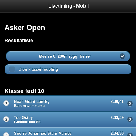
Livetiming - Mobil
Asker Open
Resultatliste
Øvelse 6. 200m rygg, herrer
Uten klasseinndeling
Klasse født 10
Noah Grant Landry
2.30,41
1
Bærumsvømmerne
Teo Østby
2.33,59
2
Lambertseter SK
Snorre Johannes Stähr Aarnes
2.34,80
3