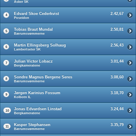
Asker SK
Edvard Skoe Cederkvist
2.42,67
4
Poseidon
Tobias Braut Mundal
2.50,81
5
Bærumsvømmerne
Martin Ellingsberg Solhaug
2.56,43
6
Lambertseter SK
Julian Victor Lobacz
3.01,44
7
Bergkameratene
Sondre Magnus Bergene Seres
3.08,60
8
Bærumsvømmerne
Jørgen Karinius Fossum
3.18,70
9
Kolbotn IL
Jonas Edvardsen Linstad
3.24,44
10
Bergkameratene
Kasper Stephansen
3.35,79
11
Bærumsvømmerne