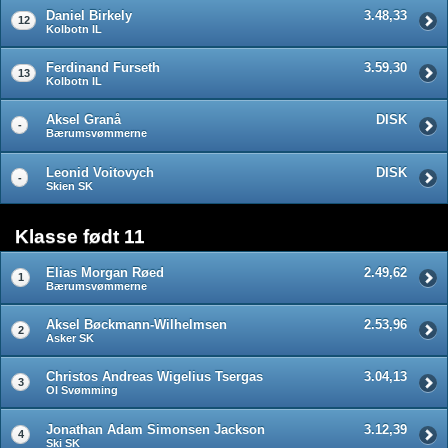
Daniel Birkely
3.48,33
12
Kolbotn IL
Ferdinand Furseth
3.59,30
13
Kolbotn IL
Aksel Granå
DISK
-
Bærumsvømmerne
Leonid Voitovych
DISK
-
Skien SK
Klasse født 11
Elias Morgan Røed
2.49,62
1
Bærumsvømmerne
Aksel Bøckmann-Wilhelmsen
2.53,96
2
Asker SK
Christos Andreas Wigelius Tsergas
3.04,13
3
OI Svømming
Jonathan Adam Simonsen Jackson
3.12,39
4
Ski SK