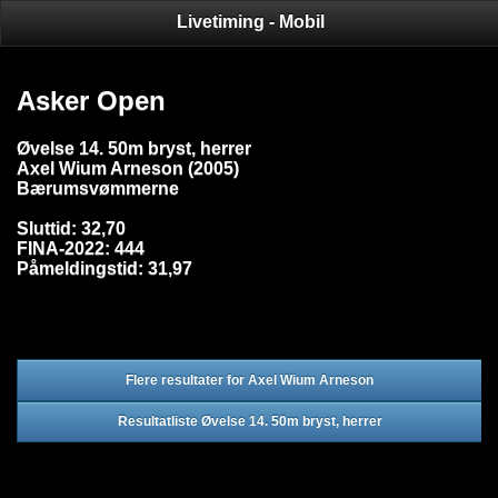
Livetiming - Mobil
Asker Open
Øvelse 14. 50m bryst, herrer
Axel Wium Arneson (2005)
Bærumsvømmerne
Sluttid: 32,70
FINA-2022: 444
Påmeldingstid: 31,97
Flere resultater for Axel Wium Arneson
Resultatliste Øvelse 14. 50m bryst, herrer