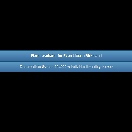
Flere resultater for Even Littorin Birkeland
Resultatliste Øvelse 38. 200m individuell medley, herrer