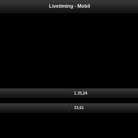
Livetiming - Mobil
1.35,24
33,61