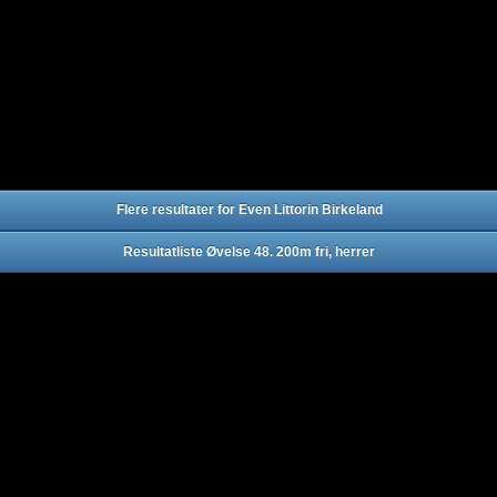
Flere resultater for Even Littorin Birkeland
Resultatliste Øvelse 48. 200m fri, herrer