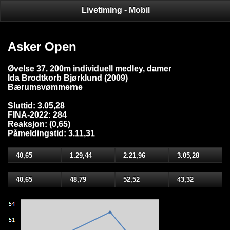
Livetiming - Mobil
Asker Open
Øvelse 37. 200m individuell medley, damer
Ida Brodtkorb Bjørklund (2009)
Bærumsvømmerne
Sluttid: 3.05,28
FINA-2022: 284
Reaksjon: (0,65)
Påmeldingstid: 3.11,31
40,65
1.29,44
2.21,96
3.05,28
40,65
48,79
52,52
43,32