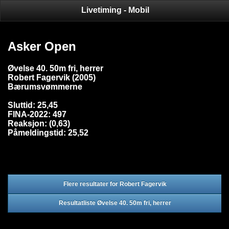
Livetiming - Mobil
Asker Open
Øvelse 40. 50m fri, herrer
Robert Fagervik (2005)
Bærumsvømmerne
Sluttid: 25,45
FINA-2022: 497
Reaksjon: (0,63)
Påmeldingstid: 25,52
Flere resultater for Robert Fagervik
Resultatliste Øvelse 40. 50m fri, herrer