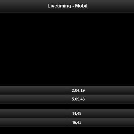
Livetiming - Mobil
2.04,19
5.09,43
44,49
46,43