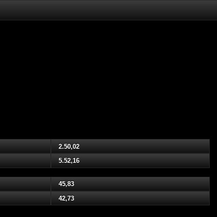
2.50,02
5.52,16
45,83
42,73