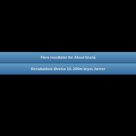
Flere resultater for Aksel Granå
Resultatliste Øvelse 10. 200m bryst, herrer