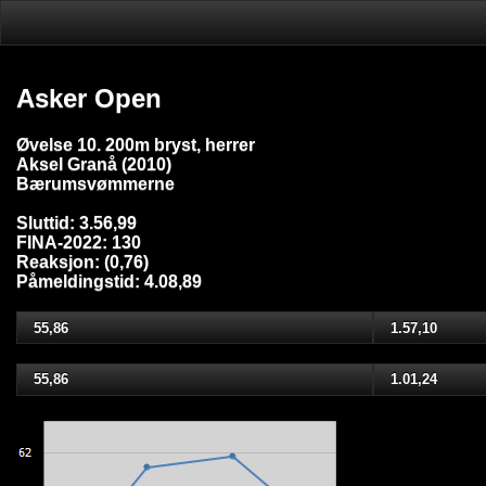
Asker Open
Øvelse 10. 200m bryst, herrer
Aksel Granå (2010)
Bærumsvømmerne
Sluttid: 3.56,99
FINA-2022: 130
Reaksjon: (0,76)
Påmeldingstid: 4.08,89
55,86
1.57,10
55,86
1.01,24