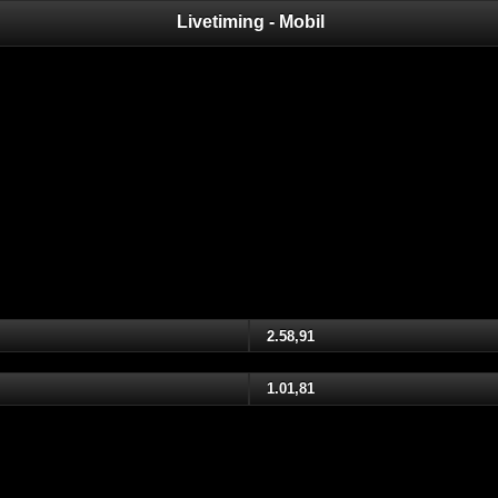
Livetiming - Mobil
2.58,91
1.01,81