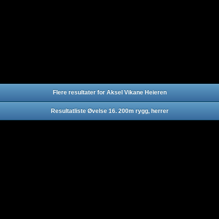
Flere resultater for Aksel Vikane Heieren
Resultatliste Øvelse 16. 200m rygg, herrer