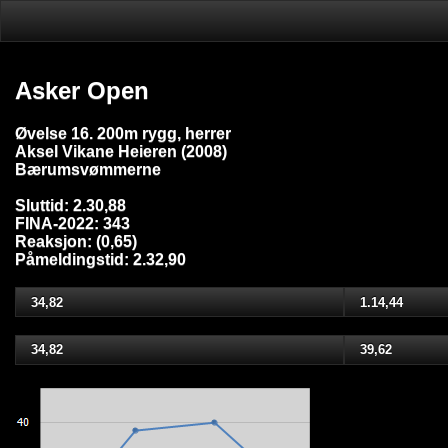
Asker Open
Øvelse 16. 200m rygg, herrer
Aksel Vikane Heieren (2008)
Bærumsvømmerne
Sluttid: 2.30,88
FINA-2022: 343
Reaksjon: (0,65)
Påmeldingstid: 2.32,90
34,82
1.14,44
34,82
39,62