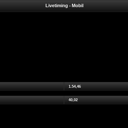
Livetiming - Mobil
1.54,46
40,02