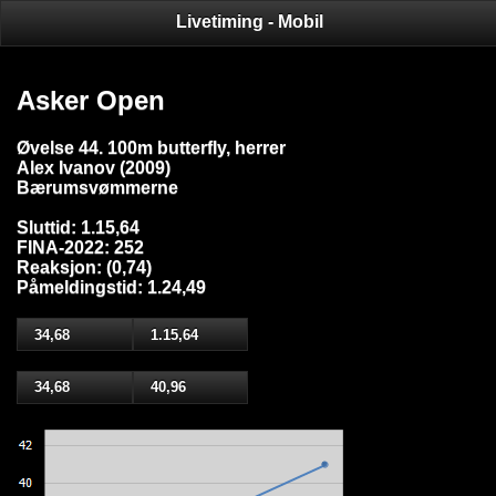
Livetiming - Mobil
Asker Open
Øvelse 44. 100m butterfly, herrer
Alex Ivanov (2009)
Bærumsvømmerne
Sluttid: 1.15,64
FINA-2022: 252
Reaksjon: (0,74)
Påmeldingstid: 1.24,49
34,68
1.15,64
34,68
40,96