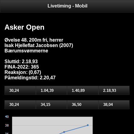
Livetiming - Mobil
Asker Open
Øvelse 48. 200m fri, herrer
Isak Hjelleflat Jacobsen (2007)
Bærumsvømmerne
Sluttid: 2.18,93
FINA-2022: 365
Reaksjon: (0,67)
Påmeldingstid: 2.20,47
30,24
1.04,39
1.40,89
2.18,93
30,24
34,15
36,50
38,04