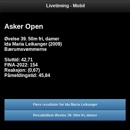
Livetiming - Mobil
Asker Open
Øvelse 39. 50m fri, damer
Ida Maria Leikanger (2009)
Bærumsvømmerne
Sluttid: 42,71
FINA-2022: 154
Reaksjon: (0,67)
Påmeldingstid: 45,84
Flere resultater for Ida Maria Leikanger
Resultatliste Øvelse 39. 50m fri, damer