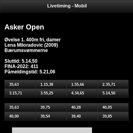
Livetiming - Mobil
Asker Open
Øvelse 1. 400m fri, damer
Lena Miloradovic (2009)
Bærumsvømmerne
Sluttid: 5.14,50
FINA-2022: 411
Påmeldingstid: 5.21,06
35,63
1.15,38
1.55,66
2.35,71
3.15,71
3.55,25
4.34,65
5.14,50
35,63
39,75
40,28
40,05
40,00
39,54
39,40
39,85