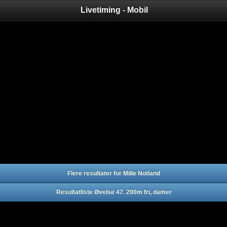
Livetiming - Mobil
Flere resultater for Mille Notland
Resultatliste Øvelse 47. 200m fri, damer