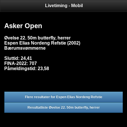
Livetiming - Mobil
Asker Open
Øvelse 22. 50m butterfly, herrer
Espen Elias Nordeng Refstie (2002)
Bærumsvømmerne
Sluttid: 24,41
FINA-2022: 707
Påmeldingstid: 23,58
Flere resultater for Espen Elias Nordeng Refstie
Resultatliste Øvelse 22. 50m butterfly, herrer