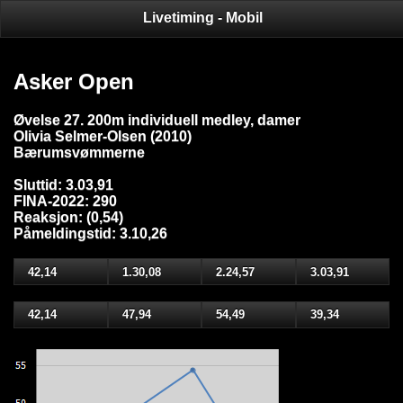
Livetiming - Mobil
Asker Open
Øvelse 27. 200m individuell medley, damer
Olivia Selmer-Olsen (2010)
Bærumsvømmerne
Sluttid: 3.03,91
FINA-2022: 290
Reaksjon: (0,54)
Påmeldingstid: 3.10,26
42,14
1.30,08
2.24,57
3.03,91
42,14
47,94
54,49
39,34