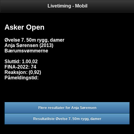
Livetiming - Mobil
Asker Open
Øvelse 7. 50m rygg, damer
Anja Sørensen (2013)
Bærumsvømmerne
Sluttid: 1.00,02
FINA-2022: 74
Reaksjon: (0,92)
Påmeldingstid:
Flere resultater for Anja Sørensen
Resultatliste Øvelse 7. 50m rygg, damer