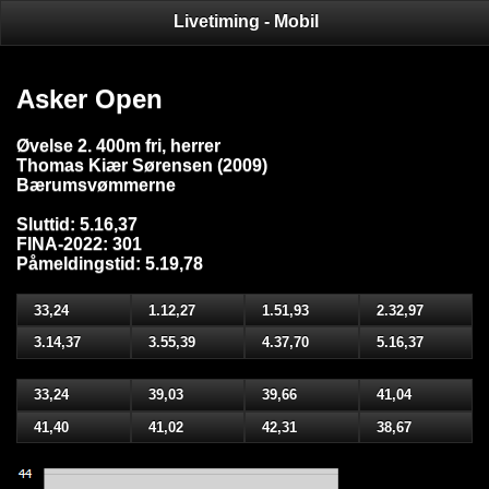
Livetiming - Mobil
Asker Open
Øvelse 2. 400m fri, herrer
Thomas Kiær Sørensen (2009)
Bærumsvømmerne
Sluttid: 5.16,37
FINA-2022: 301
Påmeldingstid: 5.19,78
33,24
1.12,27
1.51,93
2.32,97
3.14,37
3.55,39
4.37,70
5.16,37
33,24
39,03
39,66
41,04
41,40
41,02
42,31
38,67