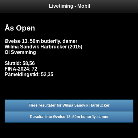
Livetiming - Mobil
Ås Open
Øvelse 13. 50m butterfly, damer
Wilma Sandvik Harbrucker (2015)
OI Svømming
Sluttid: 58,56
FINA-2024: 72
Påmeldingstid: 52,35
Flere resultater for Wilma Sandvik Harbrucker
Resultatliste Øvelse 13. 50m butterfly, damer