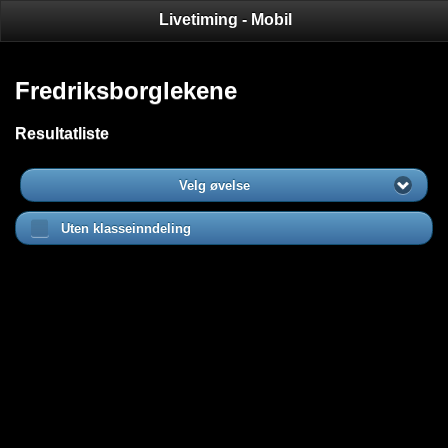
Livetiming - Mobil
Fredriksborglekene
Resultatliste
Velg øvelse
Uten klasseinndeling