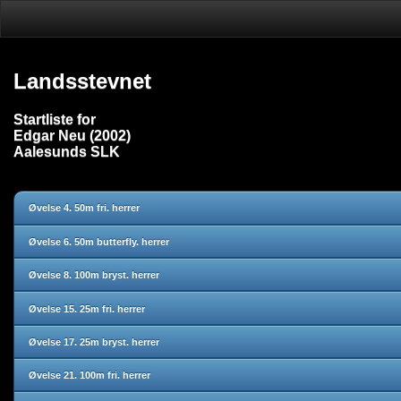
Landsstevnet
Startliste for
Edgar Neu (2002)
Aalesunds SLK
Øvelse 4. 50m fri. herrer
Øvelse 6. 50m butterfly. herrer
Øvelse 8. 100m bryst. herrer
Øvelse 15. 25m fri. herrer
Øvelse 17. 25m bryst. herrer
Øvelse 21. 100m fri. herrer