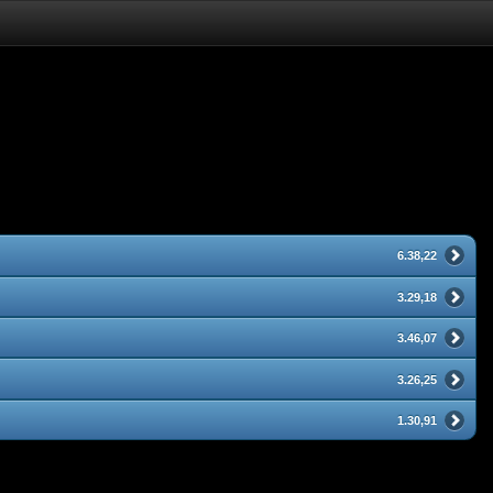
6.38,22
3.29,18
3.46,07
3.26,25
1.30,91