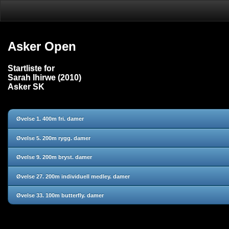
Asker Open
Startliste for
Sarah Ihirwe (2010)
Asker SK
Øvelse 1. 400m fri. damer
Øvelse 5. 200m rygg. damer
Øvelse 9. 200m bryst. damer
Øvelse 27. 200m individuell medley. damer
Øvelse 33. 100m butterfly. damer