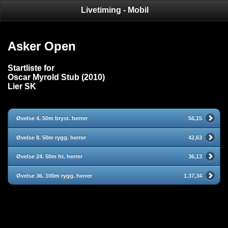
Livetiming - Mobil
Asker Open
Startliste for
Oscar Myrold Stub (2010)
Lier SK
Øvelse 4. 50m bryst. herrer
56,15
Øvelse 8. 50m rygg. herrer
42,63
Øvelse 24. 50m fri. herrer
36,13
Øvelse 36. 100m rygg. herrer
1.37,34