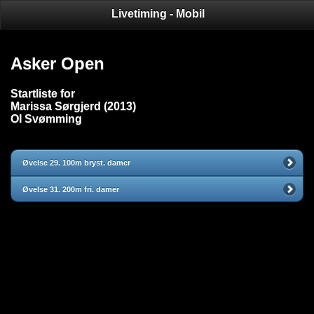
Livetiming - Mobil
Asker Open
Startliste for
Marissa Sørgjerd (2013)
OI Svømming
Øvelse 29. 100m bryst. damer
Øvelse 31. 200m fri. damer