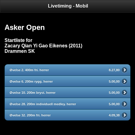
Livetiming - Mobil
Asker Open
Startliste for
Zacary Qian Yi Gao Eikenes (2011)
Drammen SK
Øvelse 2. 400m fri. herrer
8.27,80
Øvelse 6. 200m rygg. herrer
5.00,00
Øvelse 10. 200m bryst. herrer
5.00,00
Øvelse 28. 200m individuell medley. herrer
5.00,00
Øvelse 32. 200m fri. herrer
4.09,38