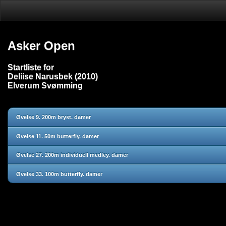
Asker Open
Startliste for
Deliise Narusbek (2010)
Elverum Svømming
Øvelse 9. 200m bryst. damer
Øvelse 11. 50m butterfly. damer
Øvelse 27. 200m individuell medley. damer
Øvelse 33. 100m butterfly. damer