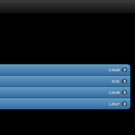
3.34,09
37,91
3.24,48
1.29,27