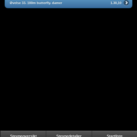
Øvelse 33. 100m butterfly. damer
1.30,10
Stevneoversikt
Stevnedetaljer
Startliste