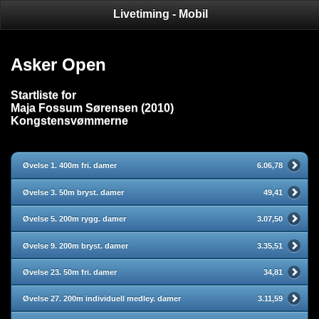
Livetiming - Mobil
Asker Open
Startliste for
Maja Fossum Sørensen (2010)
Kongstensvømmerne
Øvelse 1. 400m fri. damer
6.06,78
Øvelse 3. 50m bryst. damer
49,41
Øvelse 5. 200m rygg. damer
3.07,50
Øvelse 9. 200m bryst. damer
3.35,51
Øvelse 23. 50m fri. damer
34,81
Øvelse 27. 200m individuell medley. damer
3.11,59