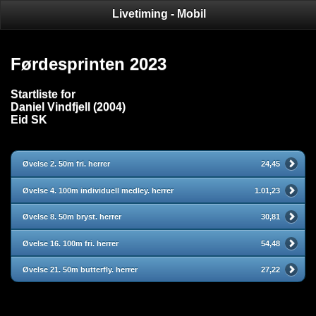
Livetiming - Mobil
Førdesprinten 2023
Startliste for
Daniel Vindfjell (2004)
Eid SK
Øvelse 2. 50m fri. herrer
24,45
Øvelse 4. 100m individuell medley. herrer
1.01,23
Øvelse 8. 50m bryst. herrer
30,81
Øvelse 16. 100m fri. herrer
54,48
Øvelse 21. 50m butterfly. herrer
27,22