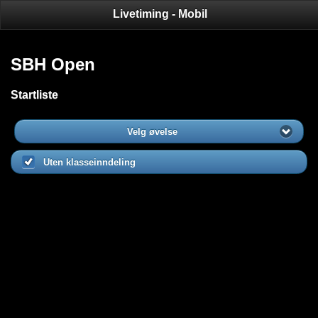
Livetiming - Mobil
SBH Open
Startliste
Velg øvelse
Uten klasseinndeling