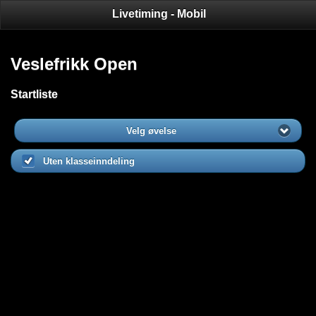
Livetiming - Mobil
Veslefrikk Open
Startliste
Velg øvelse
Uten klasseinndeling